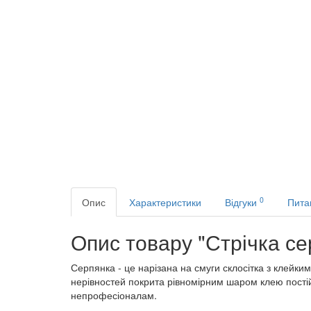
0
Опис
Характеристики
Відгуки
Пита
Опис товару "Стрічка с
Серпянка
-
це
нарізана
на
смуги
склосітка
з
клейким
нерівностей
покрита
рівномірним
шаром
клею
пості
непрофесіоналам
.