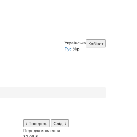
Українська
Кабінет
Рус
Укр
Поперед.
Слід.
Передзамовлення
30.09 ₴