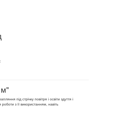
д
 м"
рапляння
під
стрічку
повітря
і
освіти
здуття
і
и
роботи
з
її
використанням
,
навіть