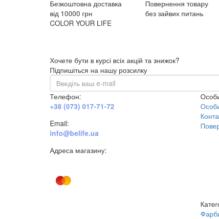
Безкоштовна доставка
Повернення товару
від 10000 грн
без зайвих питань
COLOR YOUR LIFE
Хочете бути в курсі всіх акцій та знижок?
Підпишіться на нашу розсилку
Телефон:
Особи
+38 (073) 017-71-72
Особи
Конта
Email:
Повер
info@belife.ua
Адреса магазину:
м. Дніпро, вул. Будівельників, 45а
Катег
Фарб