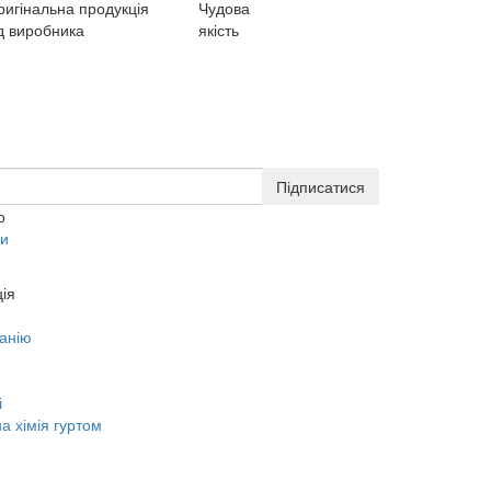
ригінальна продукція
Чудова
д виробника
якість
Підписатися
о
ки
ія
анію
і
а хімія гуртом