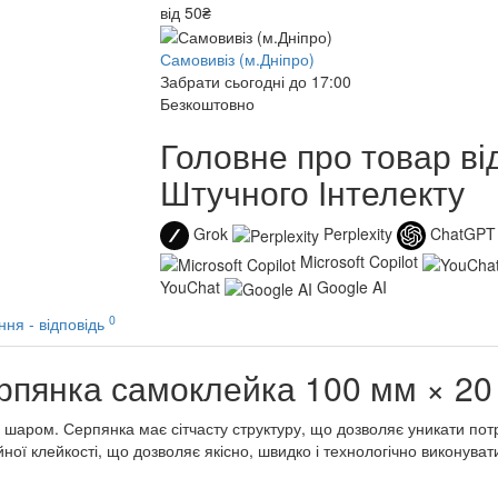
від 50₴
Самовивіз (м.Дніпро)
Забрати сьогодні до 17:00
Безкоштовно
Головне про товар ві
Штучного Інтелекту
Grok
Perplexity
ChatGPT
Microsoft Copilot
YouChat
Google AI
0
ння - відповідь
ерпянка самоклейка 100 мм × 20
шаром
.
Серпянка
має
сітчасту
структуру
,
що
дозволяє
уникати
пот
йної клейкості
,
що
дозволяє
якісно
,
швидко
і
технологічно
виконуват