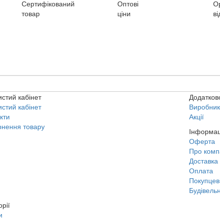
Сертифікований
Оптові
О
товар
ціни
ві
стий кабінет
Додатков
стий кабінет
Виробни
кти
Акції
нення товару
Інформац
Оферта
Про комп
Доставка
Оплата
Покупцев
Будівельн
орії
и