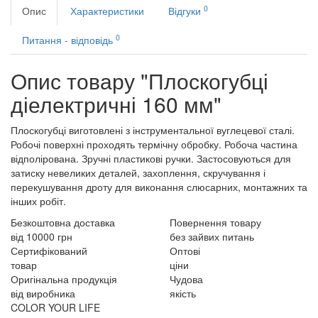
0
Опис
Характеристики
Відгуки
0
Питання - відповідь
Опис товару "Плоскогубці
діелектричні 160 мм"
Плоскогубці виготовлені з інструментальної вуглецевої сталі.
Робочі поверхні проходять термічну обробку. Робоча частина
відполірована. Зручні пластикові ручки. Застосовуються для
затиску невеликих деталей, захоплення, скручування і
перекушування дроту для виконання слюсарних, монтажних та
інших робіт.
Безкоштовна доставка
Повернення товару
від 10000 грн
без зайвих питань
Сертифікований
Оптові
товар
ціни
Оригінальна продукція
Чудова
від виробника
якість
COLOR YOUR LIFE