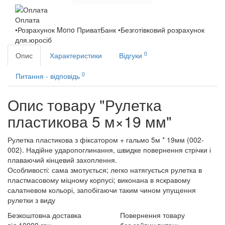
Оплата
•Розрахунок Mono ПриватБанк •Безготівковий розрахунок
для.юросіб
0
Опис
Характеристики
Відгуки
0
Питання - відповідь
Опис товару "Рулетка
пластикова 5 м×19 мм"
Рулетка пластикова з фіксатором + гальмо 5м * 19мм (002-
002). Надійне ударопоглинання, швидке повернення стрічки і
плаваючий кінцевий захоплення.
Особливості: сама змотується; легко натягується рулетка в
пластмасовому міцному корпусі; виконана в яскравому
салатневом кольорі, запобігаючи таким чином упущення
рулетки з виду
Безкоштовна доставка
Повернення товару