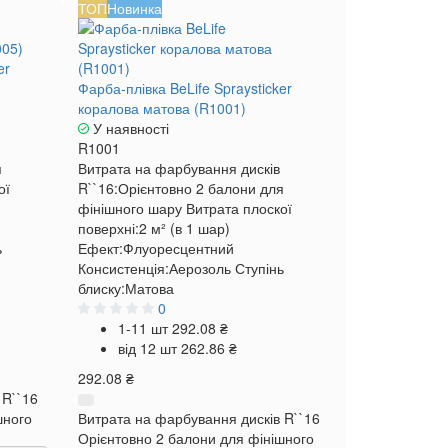
ТОП
Новинка
er
Фарба-плівка BeLife Spraysticker
коралова матова (R1001)
У наявності
R1001
я
Витрата на фарбування дисків
ої
R``16:
Орієнтовно 2 балони для
фінішного шару
Витрата плоскої
поверхні:
2 м² (в 1 шар)
ь
Ефект:
Флуоресцентний
Консистенція:
Аерозоль
Ступінь
блиску:
Матова
0
1-11 шт
292.08 ₴
від 12 шт
262.86 ₴
292.08 ₴
 R``16
шного
Витрата на фарбування дисків R``16
Орієнтовно 2 балони для фінішного