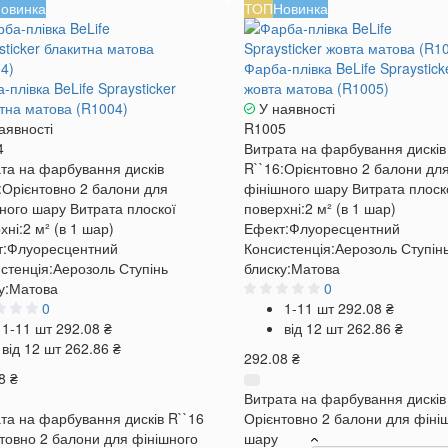
овинка
ТОП
Новинка
Фарба-плівка BeLife Spraystick
-плівка BeLife Spraysticker
жовта матова (R1005)
тна матова (R1004)
У наявності
аявності
R1005
4
Витрата на фарбування дисків
та на фарбування дисків
R``16:
Орієнтовно 2 балони дл
:
Орієнтовно 2 балони для
фінішного шару
Витрата плоск
ного шару
Витрата плоскої
поверхні:
2 м² (в 1 шар)
хні:
2 м² (в 1 шар)
Ефект:
Флуоресцентний
:
Флуоресцентний
Консистенція:
Аерозоль
Ступін
стенція:
Аерозоль
Ступінь
блиску:
Матова
у:
Матова
0
0
1-11 шт
292.08 ₴
1-11 шт
292.08 ₴
від 12 шт
262.86 ₴
від 12 шт
262.86 ₴
292.08 ₴
8 ₴
Витрата на фарбування дисків
та на фарбування дисків R``16
Орієнтовно 2 балони для фіні
товно 2 балони для фінішного
шару