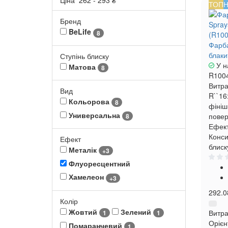
Ціна
262
-
293
₴
ТОП
Н
Бренд
BeLife
8
Фарба
блаки
Ступінь блиску
У н
Матова
8
R100
Витра
Вид
R``16
Кольорова
8
фініш
Универсальна
повер
8
Ефект
Конси
Ефект
блиск
Металік
+3
Флуоресцентний
Хамелеон
+3
292.0
Колір
Жовтий
Зелений
Витра
1
1
Орієн
Помаранчевий
1