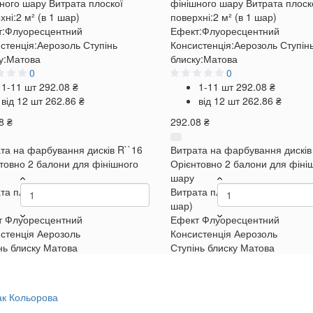
ного шару
Витрата плоскої
фінішного шару
Витрата плоск
хні:
2 м² (в 1 шар)
поверхні:
2 м² (в 1 шар)
:
Флуоресцентний
Ефект:
Флуоресцентний
стенція:
Аерозоль
Ступінь
Консистенція:
Аерозоль
Ступін
у:
Матова
блиску:
Матова
0
0
1-11 шт
292.08 ₴
1-11 шт
292.08 ₴
від 12 шт
262.86 ₴
від 12 шт
262.86 ₴
8 ₴
292.08 ₴
та на фарбування дисків R``16
Витрата на фарбування дисків
товно 2 балони для фінішного
Орієнтовно 2 балони для фіні
шару
та плоскої поверхні
2 м² (в 1
Витрата плоскої поверхні
2 м² 
шар)
т
Флуоресцентний
Ефект
Флуоресцентний
стенція
Аерозоль
Консистенція
Аерозоль
нь блиску
Матова
Ступінь блиску
Матова
ак
Кольорова