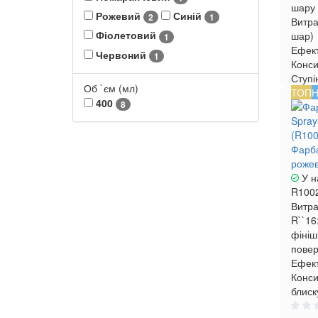
шару
Рожевий
Синій
2
1
Витра
Фіолетовий
шар)
1
Ефек
Червоний
1
Конси
Ступі
Об `єм (мл)
ТОП
Н
400
8
Фарба
рожев
У н
R100
Витра
R``16
фініш
повер
Ефект
Конси
блиск