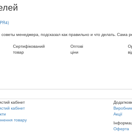
елей
(PR4)
 советы менеджера, подсказал как правильно и что делать. Сама ре
Сертифікований
Оптові
О
товар
ціни
ві
стий кабінет
Додатков
стий кабінет
Виробни
кти
Акції
нення товару
Інформац
Оферта