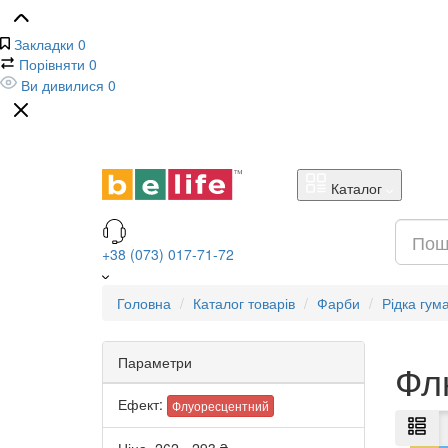
Закладки
0
Порівняти
0
Ви дивилися
0
Каталог
+38 (073) 017-71-72
Головна
Каталог товарів
Фарби
Рідка гум
Параметри
Фл
Ефект:
Флуоресцентний