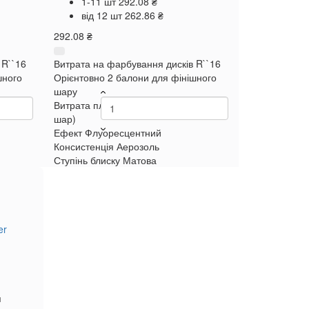
1-11 шт
292.08 ₴
від 12 шт
262.86 ₴
292.08 ₴
 R``16
Витрата на фарбування дисків R``16
шного
Орієнтовно 2 балони для фінішного
шару
(в 1
Витрата плоскої поверхні
2 м² (в 1
шар)
Ефект
Флуоресцентний
Консистенція
Аерозоль
Ступінь блиску
Матова
er
я