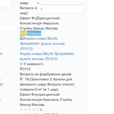
(в 1
шару
Витрата плоскої поверхні
2 м² (в 1
шар)
Ефект
Флуоресцентний
Консистенція
Аерозоль
Ступінь блиску
Матова
ТОП
Новинка
er
Фарба-плівка BeLife Spraysticker
фуксія матова (R1012)
У наявності
R1012
Витрата на фарбування дисків
я
R``16:
Орієнтовно 2 балони для
ої
фінішного шару
Витрата плоскої
поверхні:
2 м² (в 1 шар)
Ефект:
Флуоресцентний
ь
Консистенція:
Аерозоль
Ступінь
блиску:
Матова
0