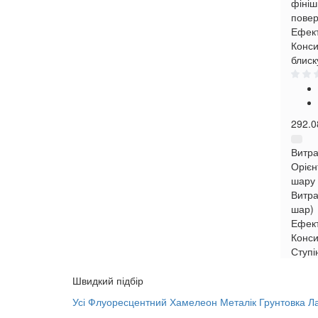
фініш
повер
Ефект
Конси
блиск
292.0
Витра
Орієн
шару
Витра
шар)
Ефек
Конси
Ступі
Швидкий підбір
Усі
Флуоресцентний
Хамелеон
Металік
Грунтовка
Л