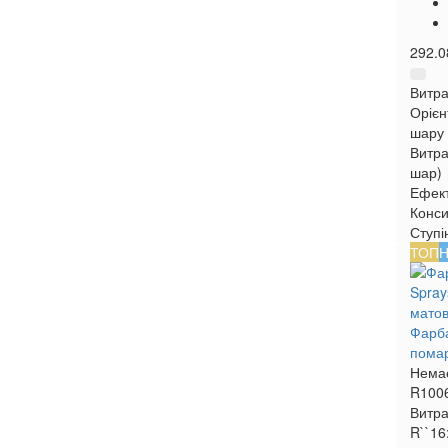
292.0
Витра
Орієн
шару
Витра
шар)
Ефек
Конси
Ступі
ТОП
Н
Фарба
помар
Немає
R100
Витра
R``16