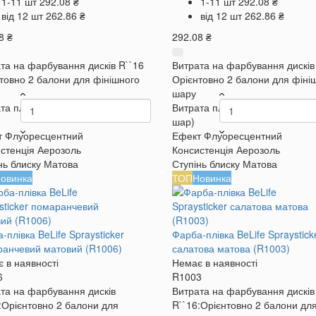
1-11 шт
292.08 ₴
1-11 шт
292.08 ₴
від 12 шт
262.86 ₴
від 12 шт
262.86 ₴
8 ₴
292.08 ₴
та на фарбування дисків R``16
Витрата на фарбування дисків
товно 2 балони для фінішного
Орієнтовно 2 балони для фіні
шару
та плоскої поверхні
2 м² (в 1
Витрата плоскої поверхні
2 м² 
шар)
т
Флуоресцентний
Ефект
Флуоресцентний
стенція
Аерозоль
Консистенція
Аерозоль
нь блиску
Матова
Ступінь блиску
Матова
овинка
ТОП
Новинка
-плівка BeLife Spraysticker
Фарба-плівка BeLife Spraystick
анчевий матовий (R1006)
салатова матова (R1003)
 в наявності
Немає в наявності
6
R1003
та на фарбування дисків
Витрата на фарбування дисків
:
Орієнтовно 2 балони для
R``16:
Орієнтовно 2 балони дл