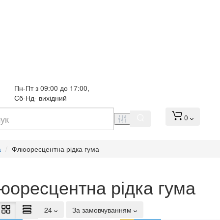
Пн-Пт з 09:00 до 17:00, 
Сб-Нд- вихідний
0
а
Флюоресцентна рідка гума
юоресцентна рідка гума
24
За замовчуванням