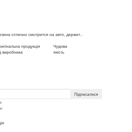
зина отлично смотрится на авто, держит..
ригінальна продукція
Чудова
д виробника
якість
Підписатися
о
ки
ія