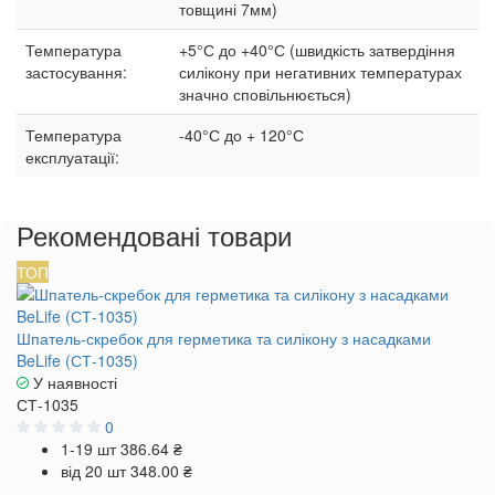
товщині 7мм)
Температура
+5°С до +40°С (швидкість затвердіння
застосування:
силікону при негативних температурах
значно сповільнюється)
Температура
-40°С до + 120°С
експлуатації:
Рекомендовані товари
ТОП
Шпатель‑скребок для герметика та силікону з насадками
BeLife (СТ-1035)
У наявності
СТ-1035
0
1-19 шт
386.64 ₴
від 20 шт
348.00 ₴