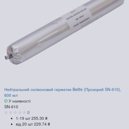
Нейтральний силіконовий герметик Belife (Прозорий SN-610),
600 мл
У наявності
SN-610
0
1-19 шт
255.30 ₴
від 20 шт
229.74 ₴