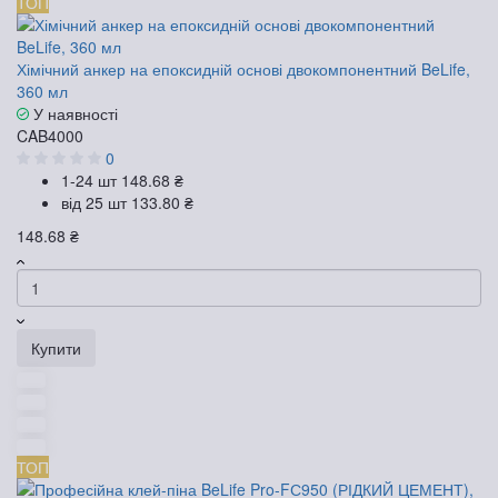
ТОП
Хімічний анкер на епоксидній основі двокомпонентний BeLife,
360 мл
У наявності
CAB4000
0
1-24 шт
148.68 ₴
від 25 шт
133.80 ₴
148.68 ₴
Купити
ТОП