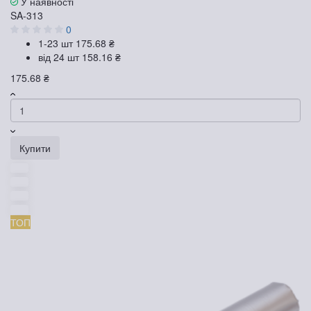
У наявності
SA-313
0
1-23 шт
175.68 ₴
від 24 шт
158.16 ₴
175.68 ₴
Купити
ТОП