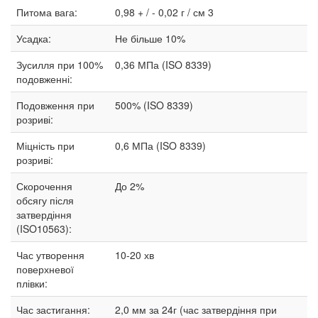
Питома вага:
0,98 + / - 0,02 г / см 3
Усадка:
Не більше 10%
Зусилля при 100%
0,36 МПа (ISO 8339)
подовженні:
Подовження при
500% (ISO 8339)
розриві:
Міцність при
0,6 МПа (ISO 8339)
розриві:
Скорочення
До 2%
обсягу після
затвердіння
(ISO10563):
Час утворення
10-20 хв
поверхневої
плівки:
Час застигання:
2,0 мм за 24г (час затвердіння при