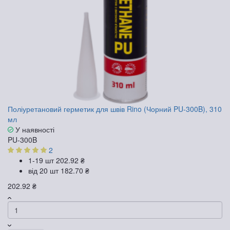
Поліуретановий герметик для швів Rino (Чорний PU-300B), 310
мл
У наявності
PU-300B
2
1-19 шт
202.92 ₴
від 20 шт
182.70 ₴
202.92 ₴