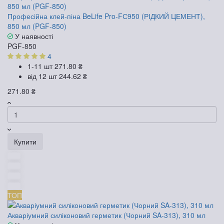
Професійна клей-піна BeLife Pro-FС950 (РІДКИЙ ЦЕМЕНТ),
850 мл (PGF-850)
У наявності
PGF-850
4
1-11 шт
271.80 ₴
від 12 шт
244.62 ₴
271.80 ₴
Купити
ТОП
Акваріумний силіконовий герметик (Чорний SA-313), 310 мл