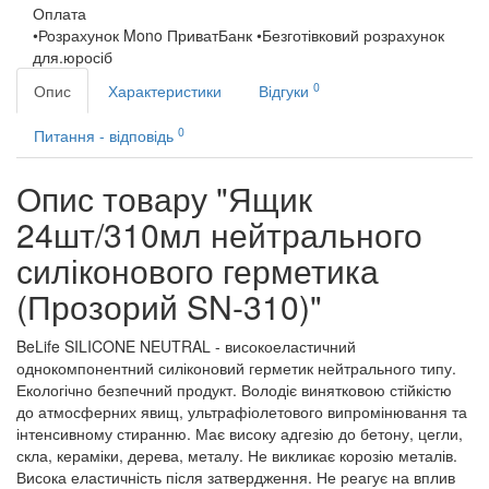
Оплата
•Розрахунок Mono ПриватБанк •Безготівковий розрахунок
для.юросіб
0
Опис
Характеристики
Відгуки
0
Питання - відповідь
Опис товару "Ящик
24шт/310мл нейтрального
силіконового герметика
(Прозорий SN-310)"
BeLife SILICONE NEUTRAL - високоеластичний
однокомпонентний силіконовий герметик нейтрального типу.
Екологічно безпечний продукт. Володіє винятковою стійкістю
до атмосферних явищ, ультрафіолетового випромінювання та
інтенсивному стиранню. Має високу адгезію до бетону, цегли,
скла, кераміки, дерева, металу. Не викликає корозію металів.
Висока еластичність після затвердження. Не реагує на вплив