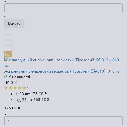
Купити
ТОП
Акваріумний силіконовий герметик (Прозорий SA-310), 310 мл
У наявності
SA-310
1
1-23 шт
175.68 ₴
від 24 шт
158.16 ₴
175.68 ₴