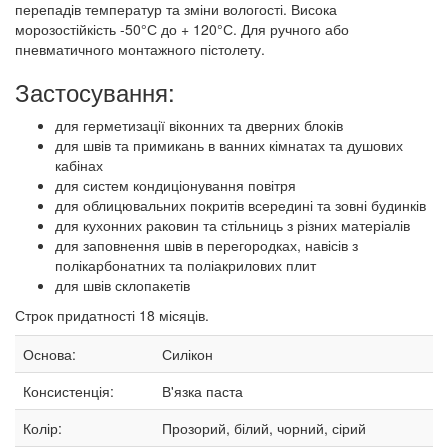
перепадів температур та зміни вологості. Висока
морозостійкість -50°С до + 120°С. Для ручного або
пневматичного монтажного пістолету.
Застосування:
для герметизації віконних та дверних блоків
для швів та примикань в ванних кімнатах та душових
кабінах
для систем кондиціонування повітря
для облицювальних покритів всередині та зовні будинків
для кухонних раковин та стільниць з різних матеріалів
для заповнення швів в перегородках, навісів з
полікарбонатних та поліакрилових плит
для швів склопакетів
Строк придатності 18 місяців.
Основа:
Силікон
Консистенція:
В'язка паста
Колір:
Прозорий, білий, чорний, сірий