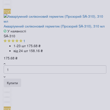
ТОП
Акваріумний силіконовий герметик (Прозорий SA-310), 310 мл
У наявності
SA-310
1
1-23 шт
175.68 ₴
від 24 шт
158.16 ₴
175.68 ₴
Купити
ТОП