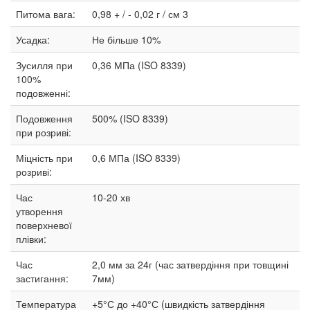
Питома вага:
0,98 + / - 0,02 г / см 3
Усадка:
Не більше 10%
Зусилля при
0,36 МПа (ISO 8339)
100%
подовженні:
Подовження
500% (ISO 8339)
при розриві:
Міцність при
0,6 МПа (ISO 8339)
розриві:
Час
10-20 хв
утворення
поверхневої
плівки:
Час
2,0 мм за 24г (час затвердіння при товщині
застигання:
7мм)
Температура
+5°С до +40°С (швидкість затвердіння