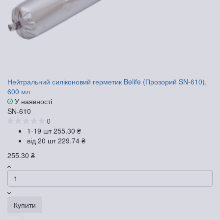
Нейтральний силіконовий герметик Belife (Прозорий SN-610),
600 мл
У наявності
SN-610
0
1-19 шт
255.30 ₴
від 20 шт
229.74 ₴
255.30 ₴
Купити