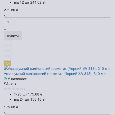
від 12 шт
244.62 ₴
271.80 ₴
Купити
ТОП
Акваріумний силіконовий герметик (Чорний SA-313), 310 мл
У наявності
SA-313
0
1-23 шт
175.68 ₴
від 24 шт
158.16 ₴
175.68 ₴