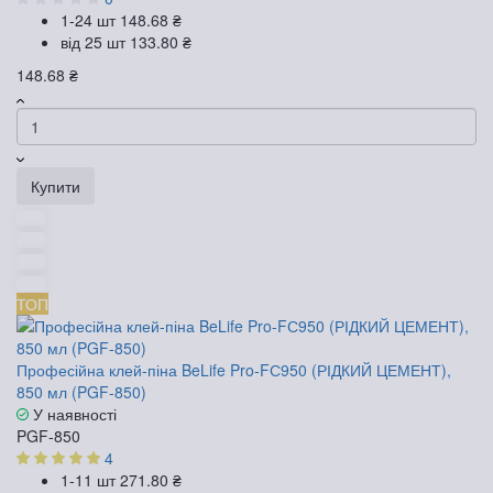
1-24 шт
148.68 ₴
від 25 шт
133.80 ₴
148.68 ₴
Купити
ТОП
Професійна клей-піна BeLife Pro-FС950 (РІДКИЙ ЦЕМЕНТ),
850 мл (PGF-850)
У наявності
PGF-850
4
1-11 шт
271.80 ₴