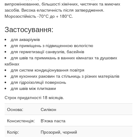
випромінюванню, більшості хімічних, чистячих та миючих
засобів. Висока еластичність після затвердження.
Морозостійкість -70°С до + 180°С.
Застосування:
для акваріумів
для приміщень з підвищенною вологістю
для герметизації санвузлів, басейнів
для швів та примикань в ванних кімнатах та душових
кабінах
для систем кондиціонування повітря
для кухонних раковин та стільниць з різних матеріалів
для гідроізоляції поверхонь
для швів між плитками
Строк придатності 18 місяців.
Основа:
Силікон
Консистенція:
В'язка паста
Колір:
Прозорий, чорний