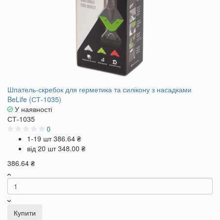
Шпатель‑скребок для герметика та силікону з насадками
BeLife (СТ-1035)
У наявності
СТ-1035
0
1-19 шт
386.64 ₴
від 20 шт
348.00 ₴
386.64 ₴
Купити