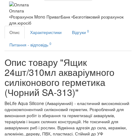
Оплата
•Розрахунок Mono ПриватБанк •Безготівковий розрахунок
для.юросіб
0
Опис
Характеристики
Відгуки
0
Питання - відповідь
Опис товару "Ящик
24шт/310мл акваріумного
силіконового герметика
(Чорний SA-313)"
BeLife Aqua Silicone (Акваріумний) - еластичний високоякісний
однокомпонентний силіконовий герметик. Розроблений для
виконання робіт із збирання та герметизації акваріумів,
тераріумів і інших скляних конструкцій. Не токсичний для
акваріумних риб і рослин. Відмінна адгезія до скла, кераміки,
алюмінію, дереву, ПВХ, пластмасі. Стійкий до УФ