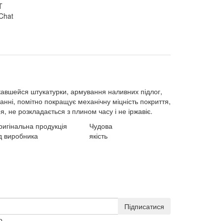
Chat
скавшейся штукатурки, армування наливних підлог,
ванні, помітно покращує механічну міцність покриття,
, не розкладається з плином часу і не іржавіє.
ригінальна продукція
Чудова
д виробника
якість
Підписатися
о