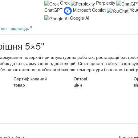
Grok
Perplexity
ChatGPT
Microsoft Copilot
You
Google AI
0
ння - відповідь
рішня 5×5"
я армування поверхні при штукатурних роботах, реставрації растре
ок до стін, армування гідроізоляцій. Сітка проста в обігу і застосу
 навантаження, пов'язані зі зміною температури і вологості повітря
Сертифікований
Оптові
О
товар
ціни
ві
стий кабінет
Додатков