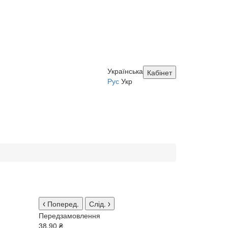
Українська
Кабінет
Рус
Укр
Поперед.
Слід.
Передзамовлення
38.90 ₴