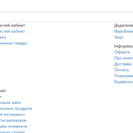
стий кабінет
Додатков
стий кабінет
Виробни
кти
Акції
нення товару
Інформац
Оферта
Про комп
Доставка
Оплата
Покупцев
Будівельн
орії
и
ельна хімія
рсальні продукти
й інструмент
тні матеріали
жні елементи
ельна стрічка