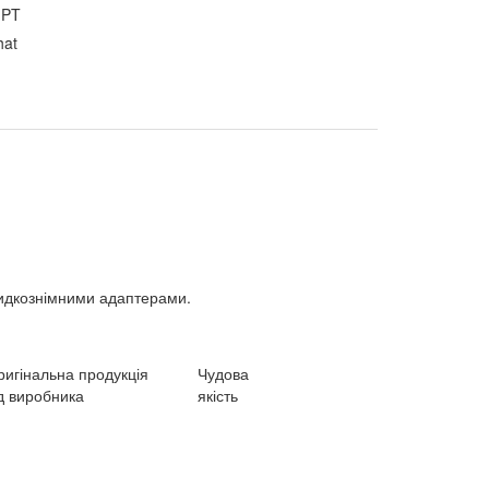
GPT
hat
видкознімними адаптерами.
ригінальна продукція
Чудова
д виробника
якість