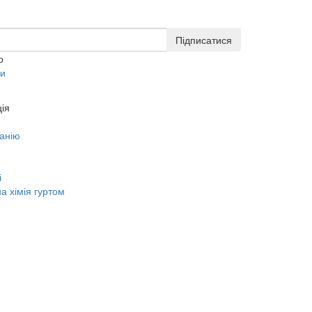
Підписатися
о
ки
ія
анію
і
а хімія гуртом