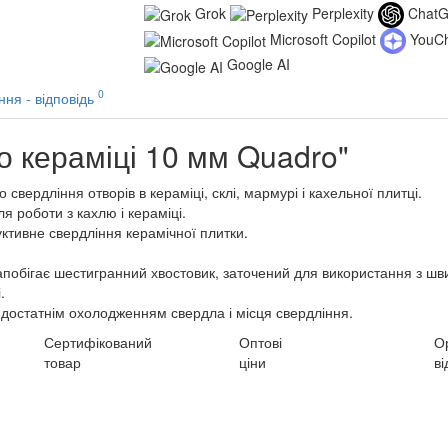
Grok
Perplexity
Chat
Microsoft Copilot
YouC
Google AI
0
ння - відповідь
о кераміці 10 мм Quadro"
вердління отворів в кераміці, склі, мармурі і кахельної плитці.
 роботи з кахлю і кераміці.
ктивне свердління керамічної плитки.
побігає шестигранний хвостовик, заточений для використання з ш
.
 достатнім охолодженням свердла і місця свердління.
Сертифікований
Оптові
О
товар
ціни
ві