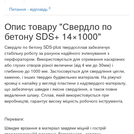
0
Питання - відповідь
Опис товару "Свердло по
бетону SDS+ 14×1000"
Свердло по бетону SDS-plus твердосплав забезпечує
стабільну роботу за рахунок надійного зчленування з
перфоратором. Використовується для отримання наскрізних
або глухих отворів різної величини (від 4 мм до 30мм) і
глибиною до 1000 мм. Застосовується для свердління цегли,
каменю, і інших твердих будівельних матеріалів. На ріжучої
кромці є напайку у вигляді пластини з надтвердого матеріалу,
що забезпечує швидке і якісне свердління, а також повне
видалення шлаку. Сплав, який використовується при
виробництві, гарантує високу міцність робочого інструмента.
Переваги:
Швидке врізання в матеріал завдяки міцній і гострій
твердосплавній1 пластині; Довговічність, завдяки